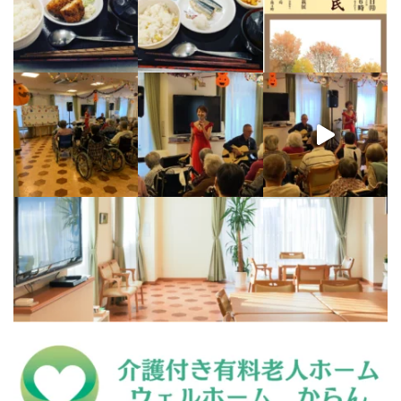
【9/10のハイライト】
ウェ
【特別コンサート開催！】