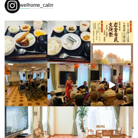
welhome_calin
【9/10のハイライト】
ウェ
【特別コンサート開催！】